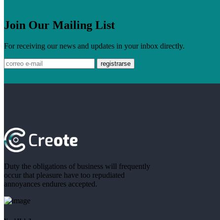
Join Our Mailing List
For receiving our news and updates in your inbox directly.
Duty the obligations of business will frequently
occur that pleasure have too repudiated
annoyances endures accepted.