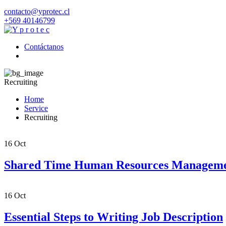
contacto@yprotec.cl
+569 40146799
Contáctanos
Recruiting
Home
Service
Recruiting
16
Oct
Shared Time Human Resources Managem
16
Oct
Essential Steps to Writing Job Description